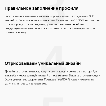
3
Правильное заполнение профиля
Заполняем все элементы карточки организации с вхождением SEO
ключей по Вашим основным запросам. Повышает на 10-25% количество
просмотров фото в месяц, что формирует желание перейти к
следующему шагу – позвонить в компанию, построить маршрут или
оставить заявку.
4
Отрисовываем уникальный дизайн
Дизайн карточек, товаров, услуг, креативов для рекламы и историй, а
также баннеров для публикаций с meta тегами. Ваша карточка и услуги
будут уникально оформлены. Повышает на 50+% желание изучить
услугу или товар, и заказать ее.