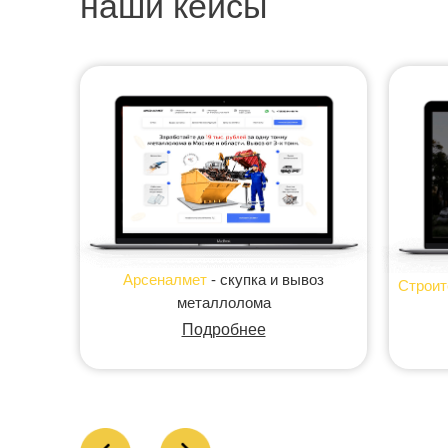
наши кейсы
Арсеналмет
- скупка и вывоз
Строит
металлолома
Подробнее