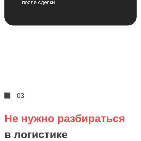
02
Цены ниже рыночных на 20%
Работаем напрямую с заводами и
дилерами без посредников и наценок.
Вы платите только за автомобиль и
прозрачную доставку по договору