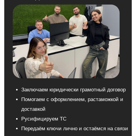
и проверках, мы
сделаем всё за вас
01
Привозим авто точно под ваш
запрос и бюджет
Подберём и доставим любой
автомобиль по вашему запросу:
с завода, от дилера или с пробегом.
Всё — по договору и с фотоотчётами