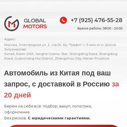
+7 (925) 476-55-28
Время работы: 08:00 - 20:00
Адрес:
Москва, Электродная ул, 2, стр.34, БЦ "Графит" (~3 мин от м. Шоссе
Энтузиастов)
Китай, Room 2001, Yonghe Cosmic Star, Shangding Road, Shangding
Road, Guancheng Hui District, Zhengzhou City, Henan Province
Автомобиль из Китая под ваш
запрос, с доставкой в Россию
за
20 дней
Берём на себя всё: подбор, выкуп, логистика,
оформление.
Без рисков.
С юридическими гарантиями.
Подобрать автомобиль