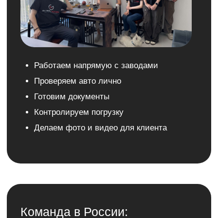
Заключаем юридически грамотный договор
Помогаем с оформлением, растаможкой и
доставкой
Русифицируем ТС
Передаём ключи лично и остаёмся на связи
после сделки
03
Не нужно разбираться
в логистике