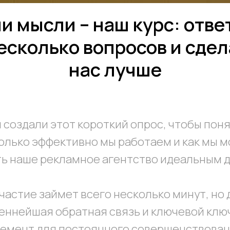
и мысли – наш курс: отве
есколько вопросов и сде
нас лучше
 создали этот короткий опрос, чтобы поня
олько эффективно мы работаем и как мы 
ь наше рекламное агентство идеальным д
частие займет всего несколько минут, но 
ценнейшая обратная связь и ключевой клю
емент для постоянного совершенствова