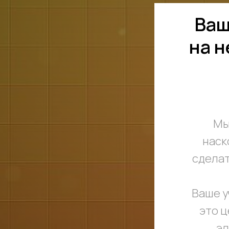
Ваш
на н
Мы
наск
сделат
Ваше у
это 
эл