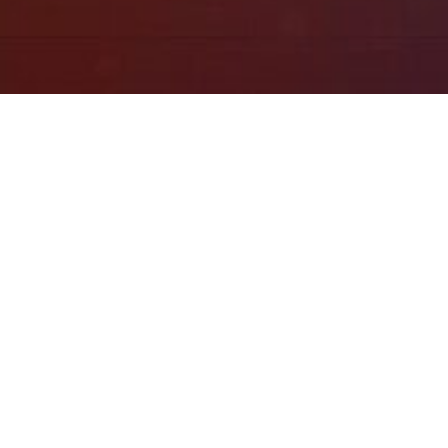
пожалуйста (Имя, Компания)
были удовлетворены результатами работы с на
творен, 10 - Полностью удовлетворен
5