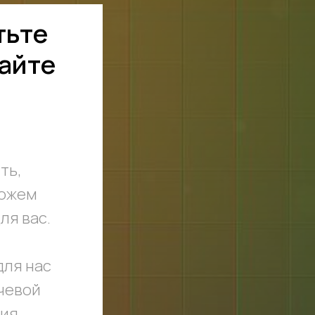
тьте
лайте
ть,
можем
ля вас.
для нас
чевой
ния