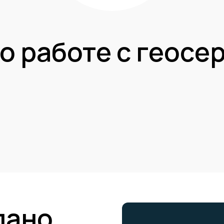
по работе с геосе
лано