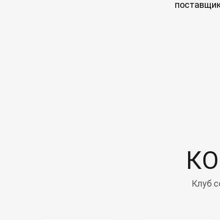
поставщи
КО
Клуб с