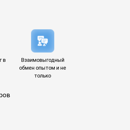
г в
Взаимовыгодный
обмен опытом и не
только
ров