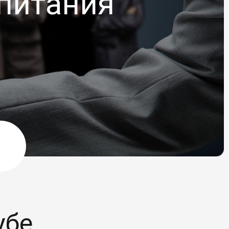
питания
убе