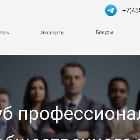
+7(45
Бонусы
тель
Эксперты
уб профессиона