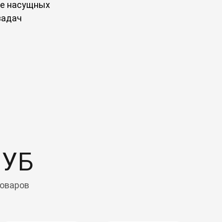
е насущных
задач
ЛУБ
поваров