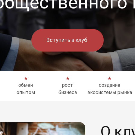
общественного 
Вступить в клуб
обмен
рост
создание
опытом
бизнеса
экосистемы рынка
О кл