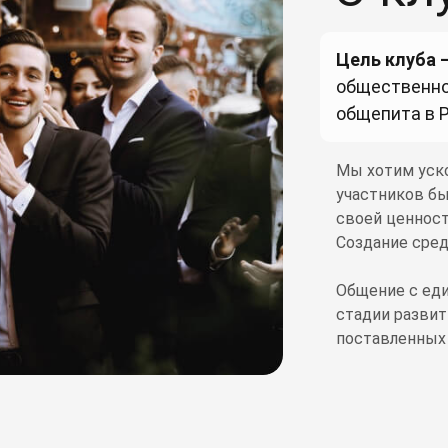
Цель клуба 
общественно
общепита в Р
Мы хотим уско
участников бы
своей ценност
Создание сред
Общение с ед
стадии разви
поставленных 