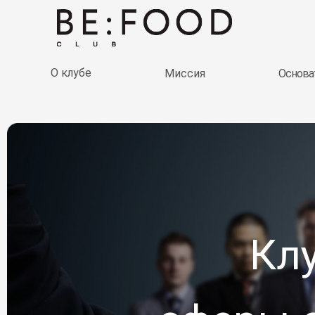
О клубе
Миссия
Основа
Кл