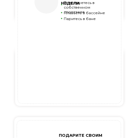
Тренируетесь в
НЕДЕЛИ
собственном
спортзале
Плаваете в бассейне
Паритесь в бане
ПОДАРИТЕ СВОИМ