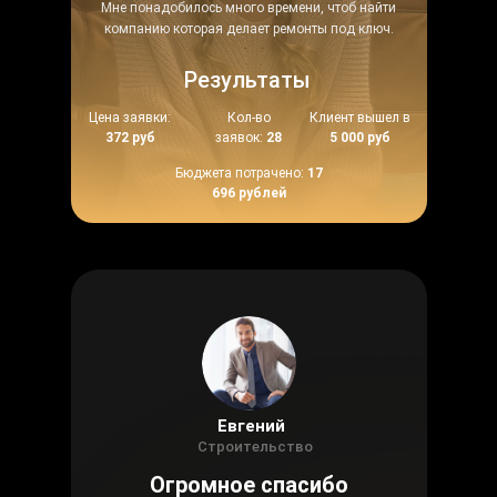
Мне понадобилось много времени, чтоб найти
компанию которая делает ремонты под ключ.
Результаты
Цена заявки:
Кол-во
Клиент вышел в
372 руб
заявок:
28
5 000 руб
Бюджета потрачено:
17
696 рублей
Евгений
Строительство
Огромное спасибо