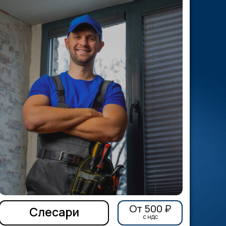
От 500 ₽
Слесари
c ндс