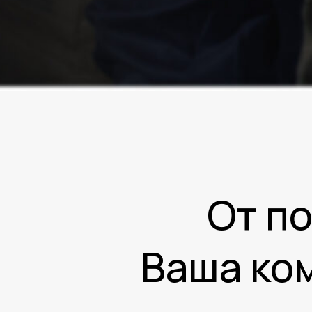
От по
Ваша ко