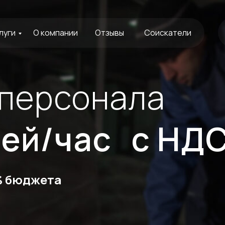
луги
О компании
Отзывы
Соискатели
 персонала
лей/час с НД
% бюджета