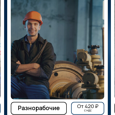
От 420 ₽
Разнорабочие
c ндс