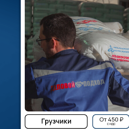
От 450 ₽
Грузчики
c ндс