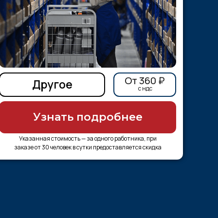
От 360 ₽
Другое
c ндс
Узнать подробнее
Указанная стоимость — за одного работника, при
заказе от 30 человек в сутки предоставляется скидка