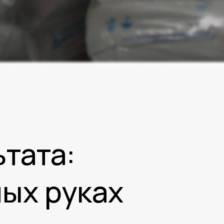
ьтата:
ых руках