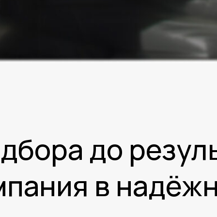
дбора до резул
мпания в надёжн