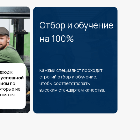
Отбор и обучение
на 100%
Каждый специалист проходит
дход к
строгий отбор и обучение,
т успешной
ниям
по
чтобы соответствовать
оторые не
высоким стандартам качества.
новятся