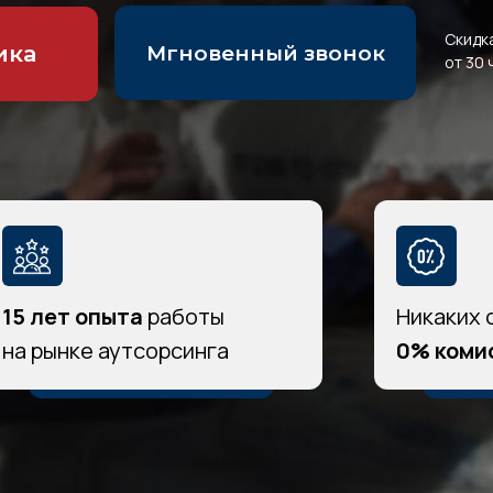
Скидк
ика
Мгновенный звонок
от 30 
15 лет опыта
работы
Никаких 
на рынке аутсорсинга
0% коми