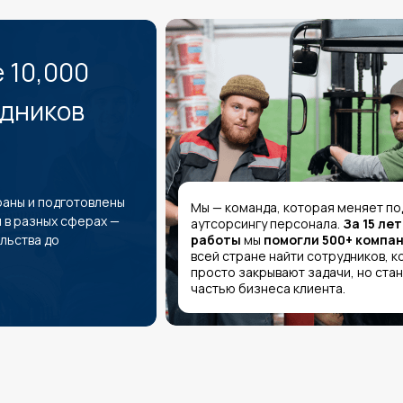
 10,000
удников
раны и подготовлены
Мы — команда, которая меняет по
 в разных сферах —
аутсорсингу персонала.
За 15 ле
льства до
работы
мы
помогли 500+ компа
всей стране найти сотрудников, к
просто закрывают задачи, но ста
частью бизнеса клиента.