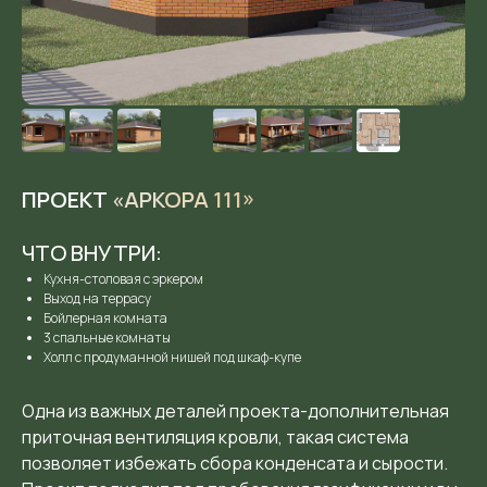
ПРОЕКТ
«АРК
ОРА
111»
ЧТО ВНУТРИ:
Кухня-столовая с эркером
Выход на террасу
Бойлерная комната
3 спальные комнаты
Холл с продуманной нишей под шкаф-купе
Одна из важных деталей проекта-дополнительная
приточная вентиляция кровли, такая система
позволяет избежать сбора конденсата и сырости.