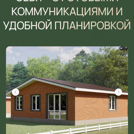
Вы сможете создать уютное пространство для
отдыха, оборудовать зону барбекю, разбить сад или
установить баню
Огороженная
территория
Декоративный забор по
периметру участка для вашей
приватности
Удобный
подъезд и
парковка
Просторное место перед
домом для автомобиля или
гостевой стоянки