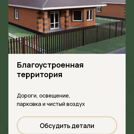
Льготная ипотека
Оформляем ипотеку с
минимальной процентной ставкой,
чтобы платеж был комфортным
2
Рассрочка на
первоначальный срок
Заселение без ожидания
и возможность оплатить
часть суммы позже
3