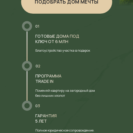
ПОДОБРАТЬ ДОМ МЕЧТЫ
01
ГОТОВЫЕ ДОМА ПОД
КЛЮЧ ОТ 6 МЛН
Благоустройство участка в подарок
02
ПРОГРАММА
TRADE IN
ЛУЧШЕЕ ОТ ПРИРОДЫ И
Поменяй квартиру на загородный дом
без лишних хлопот
ГОРОДА – ВАШ ДОМ В
03
КОТТЕДЖНОМ ПОСЕЛКЕ
ГАРАНТИЯ
ТЕРРА ВИЛАДЖ
5 ЛЕТ
Полное юридическое сопровождение.
В нашем коттеджном поселке есть все, чтобы ваша