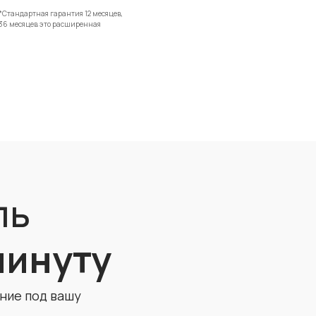
*Стандартная гарантия 12 месяцев,
36 месяцев это расширенная
ль
 минуту
ние под вашу