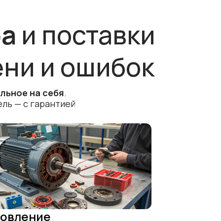
ра
и поставки
ени и ошибок
льное на себя
.
ль — с гарантией
товление