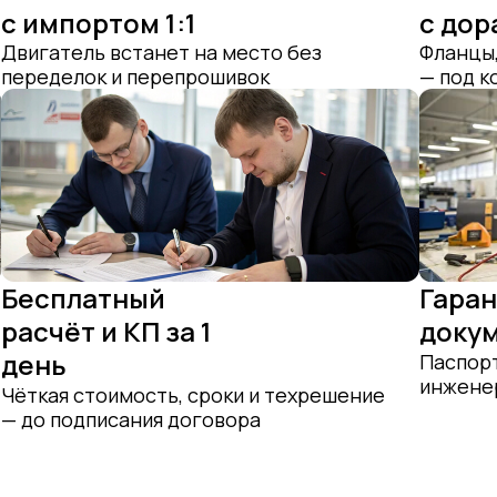
с импортом 1:1
с дор
Двигатель встанет на место без
Фланцы,
переделок и перепрошивок
— под 
Бесплатный
Гаран
расчёт и КП за 1
докум
день
Паспорт
инжене
Чёткая стоимость, сроки и техрешение
— до подписания договора