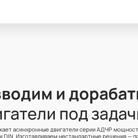
водим и дораба
гатели под задач
ает асинхронные двигатели серии АДЧР мощностью
и DIN. Изготавливаем нестандартные решения — п