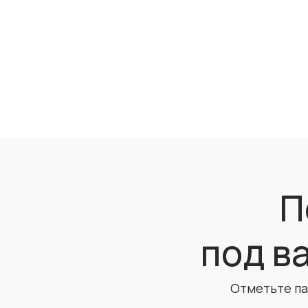
П
под в
Отметьте па