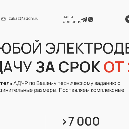
НАШИ
zakaz@adchr.ru
СОЦ.СЕТИ:
ЮБОЙ ЭЛЕКТРОД
ДАЧУ
З
А СРОК
ОТ
атель
АДЧР по Вашему техническому заданию с
динительные размеры. Поставляем комплексные
>7 000