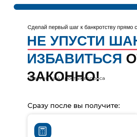
ИЗБАВИТЬСЯ
ОТ 
ЗАКОННО!
Ответив на
4 простых вопроса
Сразу после вы получите:
ПОЛНУЮ СТОИМОСТЬ
ПРОЦЕДУРЫ СПИСАНИЯ ДОЛГА