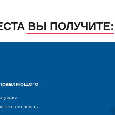
вляющего
ии
стоит делать
о