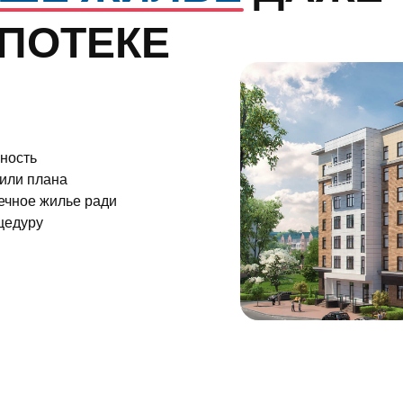
ана
жилье ради