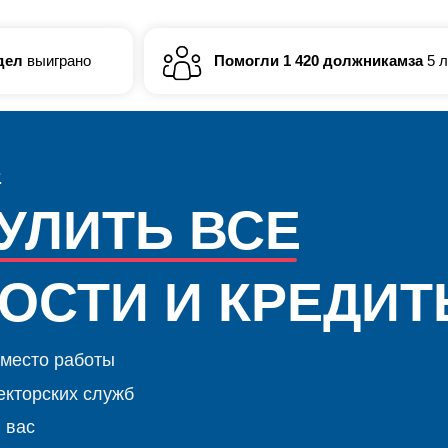
грано
Помогли 1 420 должникамза
5 лет работы
ИТЬ ВСЕ
ТИ И КРЕДИТЫ!
 работы
ких служб