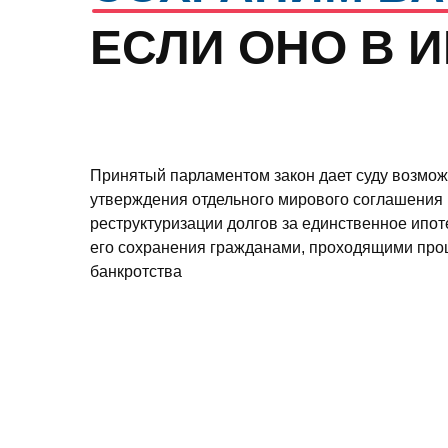
Принятый парламентом закон дает суду возможность
утверждения отдельного мирового соглашения или пл
реструктуризации долгов за единственное ипотечное 
его сохранения гражданами, проходящими процедуру
банкротства
Сделай первый шаг к банкротству прямо сейчас
НЕ УПУСТИ ШАНС