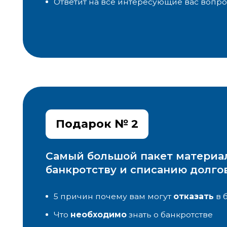
5 причин почему вам могут
отказать
в банкро
Что
необходимо
знать о банкротстве
Списание долгов
без последствий
Как не нарваться на
мошенников
Список
документов для оформления банкротс
Как общаться с
коллекторами
Жизнь
после
банкротства
3 главных
мифа
про банкротство