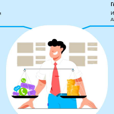
Г
и
И
д