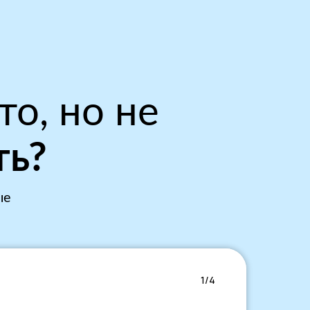
то, но не
ть?
ые
1/4