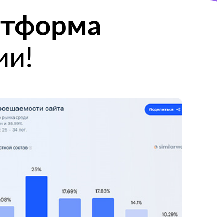
атформа
ии!