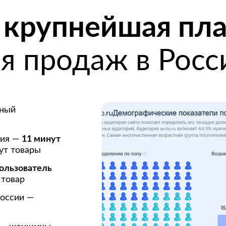
- крупнейшая пл
я продаж в Росс
ный
ния —
11 минут
ут товары
ользователь
 товар
оссии —