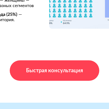
 — женщины —
азных сегментов
ода (25%)
—
итория.
Быстрая консультация