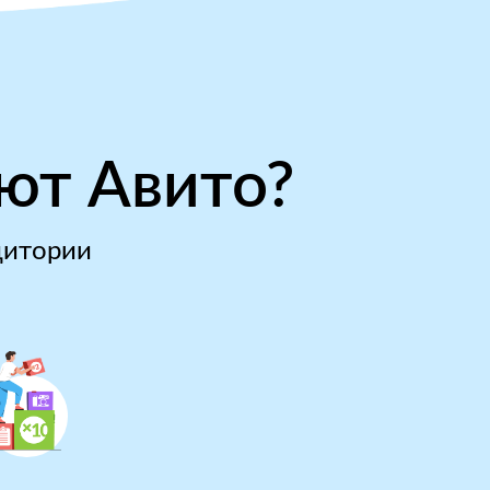
ют Авито?
дитории