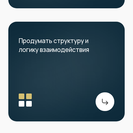
Подготовить основу
под запуск рекламы
Сайт должен быть технически
готов к подключению аналитики и
трафика в будущем — с удобной
структурой, адаптивной версткой
и корректной передачей заявок
Результаты
Современный
01
и логичный сайт