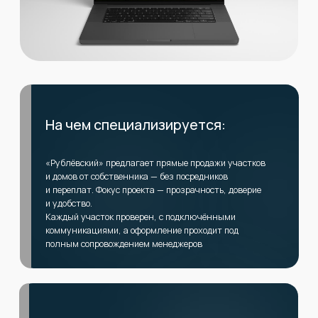
Основной запрос:
Ранее у клиента не было сайта. Компания
продвигала участки только через мессенджеры и
устные рекомендации, что ограничивало поток
обращений.
Задача стояла — создать современный сайт,
который:
выглядит профессионально и вызывает доверие;
помогает пользователю быстро разобраться в
вариантах участков и домов;
формирует ощущение надёжности и
прозрачности сделки;
служит базой для дальнейшего
масштабирования и подключения рекламы.
Цели проекта