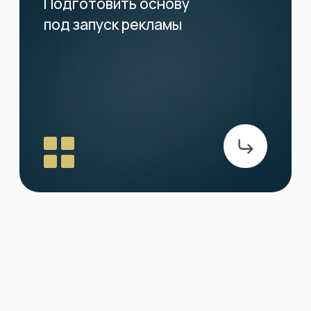
03
рекламе и аналитике
Структура сайта оптимизирована под дальнейшее
подключение трафика: корректно передаются заявки,
можно легко добавить коллтрекинг и сквозную
аналитику без доработок
Реализовали попап
с карточкой объекта
Создали попап, который открывается
при клике на карточку объекта