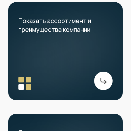
Разработали полностью новый сайт с чистой
структурой, понятной навигацией и визуально
тёплой атмосферой. Теперь пользователи
быстро находят нужный раздел
Рост доверия и
02
вовлечения
Сайт стал выглядеть надёжно и вызывает ощущение
уверенности. Благодаря акценту на «честные продажи
от собственника» и понятные тексты, клиенты дольше
остаются на странице и чаще взаимодействуют
с формами
Готовность к