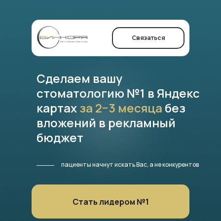
Связаться
Сделаем вашу
стоматологию №1 в Яндекс
картах
за 2−3 месяца
без
вложений в рекламный
бюджет
пациенты начнут искать Вас, а не конкурентов
Стать лидером №1