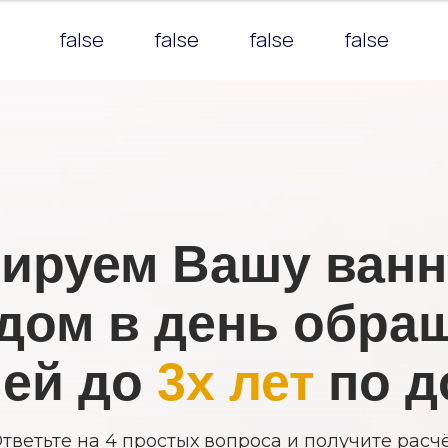
false
false
false
false
ируем Вашу ванн
дом в день обра
ией до
3х лет
по д
тветьте на 4 простых вопроса и получите расч