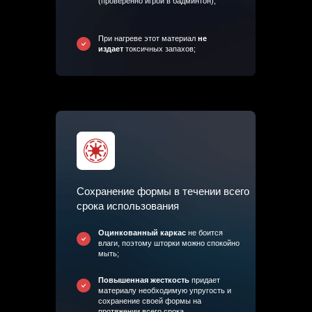
(проверенно игрой в бадминтон);
При нагреве этот материал
не
издает
токсичных запахов;
Сохранение формы в течении всего
срока использования
Оцинкованный каркас
не боится
влаги, поэтому шторки можно спокойно
мыть;
Повышенная жесткость
придает
материалу необходимую упругость и
сохранение своей формы на
протяжении всего срока