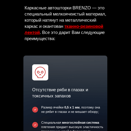
Каркасные автошторки BRENZO — это
специальный мелкоячеистый материал,
который натянут на металлический
каркас и окантован
тканно-резиновой
лентой
. Все это дарит Вам следующие
преимущества:
Отсутствие ряби в глазах и
токсичных запахов
Размер ячейки
0,5 х 1 мм
, поэтому она
не рябит в глазах и не мешает обзору;
Специальная
многослойная система
плетения придает высокую эластичность