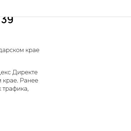
туарную
139
одарском крае
декс Директе
 крае. Ранее
к трафика,