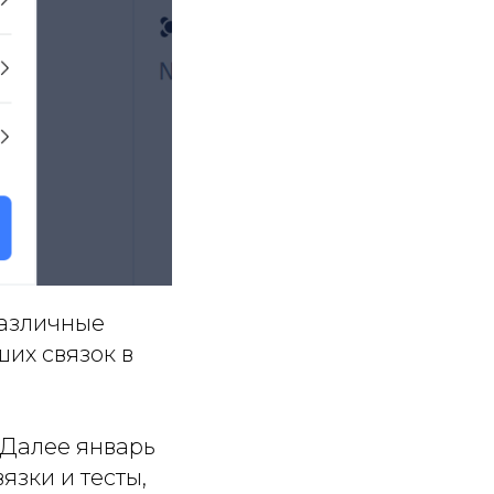
различные
ших связок в
 Далее январь
язки и тесты,