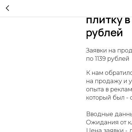
Заявки н
плитку в
рублей
Заявки на про
по 1139 рублей
К нам обратил
на продажу и у
опыта в реклам
который был -
Вводные данны
Ожидания от кл
Цена заявки - 