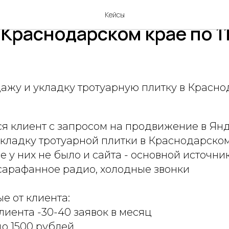
а продажу и укладку тро
Кейсы
 Краснодарском крае по 1
дажу и укладку тротуарную плитку в Красн
ся клиент с запросом на продвижение в Ян
кладку тротуарной плитки в Краснодарском
е у них не было и сайта - основной источни
 сарафанное радио, холодные звонки
е от клиента:
иента -30-40 заявок в месяц
до 1500 рублей