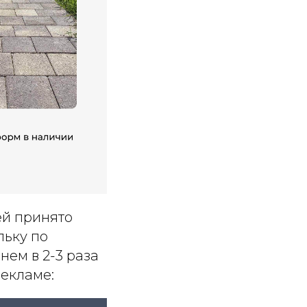
ей принято
льку по
нем в 2-3 раза
рекламе: