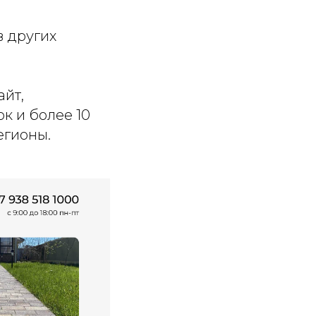
в других
айт,
к и более 10
егионы.